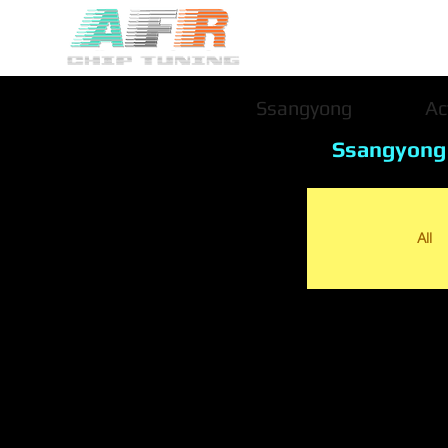
Ssangyong
Ac
Ssangyong
All