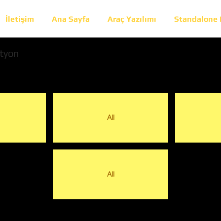
İletişim
Ana Sayfa
Araç Yazılımı
Standalone
tyon
All
All