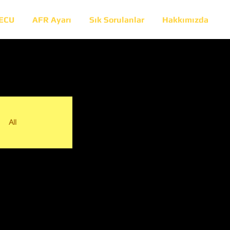
 ECU
AFR Ayarı
Sık Sorulanlar
Hakkımızda
All