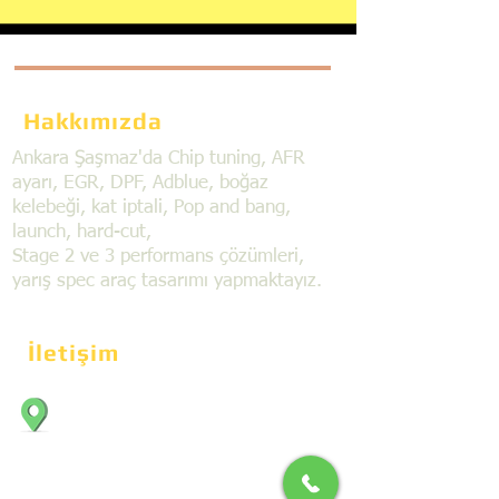
Hakkımızda
Ankara Şaşmaz'da Chip tuning, AFR
ayarı, EGR, DPF, Adblue, boğaz
kelebeği, kat iptali, Pop and bang,
launch, hard-cut,
Stage 2 ve 3 performans çözümleri,
yarış spec araç tasarımı yapmaktayız.
İletişim
Bahçekapı Mahallesi Dökmeciler Sanayi
Sit. 2492.cad. 7A/5 06797, Şaşmaz,
Etimesgut/Ankara