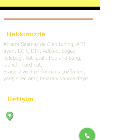
Hakkımızda
Ankara Şaşmaz'da Chip tuning, AFR
ayarı, EGR, DPF, Adblue, boğaz
kelebeği, kat iptali, Pop and bang,
launch, hard-cut,
Stage 2 ve 3 performans çözümleri,
yarış spec araç tasarımı yapmaktayız.
İletişim
Bahçekapı Mahallesi Dökmeciler Sanayi
Sit. 2492.cad. 7A/5 06797, Şaşmaz,
Etimesgut/Ankara