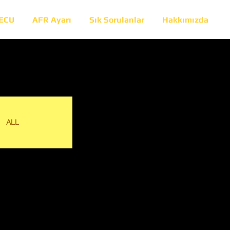
 ECU
AFR Ayarı
Sık Sorulanlar
Hakkımızda
ALL