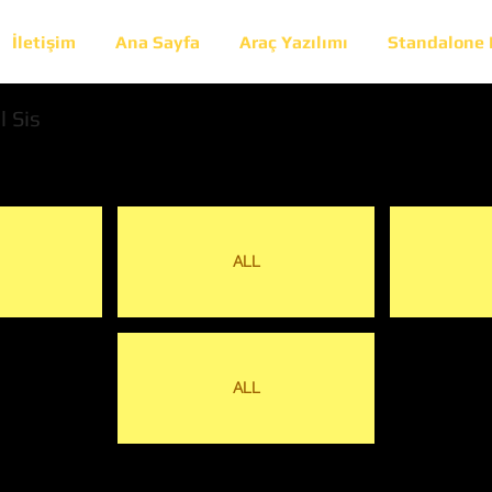
İletişim
Ana Sayfa
Araç Yazılımı
Standalone
l Sis
ALL
ALL