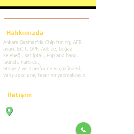
Hakkımızda
Ankara Şaşmaz'da Chip tuning, AFR
ayarı, EGR, DPF, Adblue, boğaz
kelebeği, kat iptali, Pop and bang,
launch, hard-cut,
Stage 2 ve 3 performans çözümleri,
yarış spec araç tasarımı yapmaktayız.
İletişim
Bahçekapı Mahallesi Dökmeciler Sanayi
Sit. 2492.cad. 7A/5 06797, Şaşmaz,
Etimesgut/Ankara