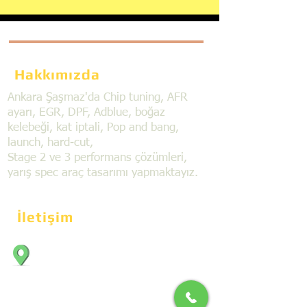
Hakkımızda
Ankara Şaşmaz'da Chip tuning, AFR
ayarı, EGR, DPF, Adblue, boğaz
kelebeği, kat iptali, Pop and bang,
launch, hard-cut,
Stage 2 ve 3 performans çözümleri,
yarış spec araç tasarımı yapmaktayız.
İletişim
Bahçekapı Mahallesi Dökmeciler Sanayi
Sit. 2492.cad. 7A/5 06797, Şaşmaz,
Etimesgut/Ankara