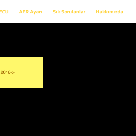
 ECU
AFR Ayarı
Sık Sorulanlar
Hakkımızda
2016->