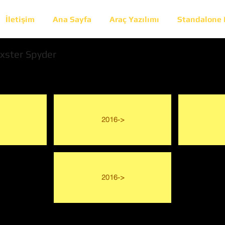
İletişim
Ana Sayfa
Araç Yazılımı
Standalone
xster Spyder
2016->
2016->