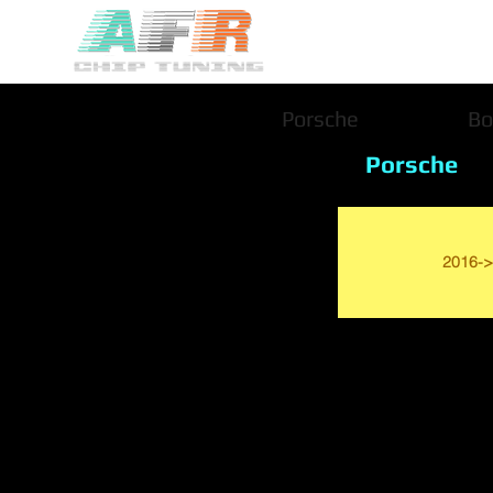
Porsche
Bo
Porsche
2016->