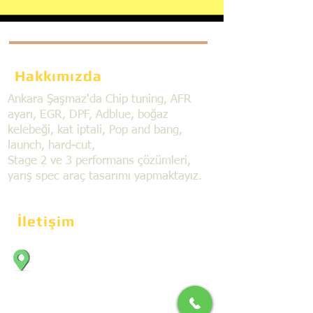
Hakkımızda
Ankara Şaşmaz'da Chip tuning, AFR
ayarı, EGR, DPF, Adblue, boğaz
kelebeği, kat iptali, Pop and bang,
launch, hard-cut,
Stage 2 ve 3 performans çözümleri,
yarış spec araç tasarımı yapmaktayız.
İletişim
Bahçekapı Mahallesi Dökmeciler Sanayi
Sit. 2492.cad. 7A/5 06797, Şaşmaz,
Etimesgut/Ankara