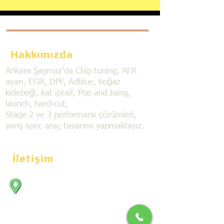
Hakkımızda
Ankara Şaşmaz'da Chip tuning, AFR
ayarı, EGR, DPF, Adblue, boğaz
kelebeği, kat iptali, Pop and bang,
launch, hard-cut,
Stage 2 ve 3 performans çözümleri,
yarış spec araç tasarımı yapmaktayız.
İletişim
Bahçekapı Mahallesi Dökmeciler Sanayi
Sit. 2492.cad. 7A/5 06797, Şaşmaz,
Etimesgut/Ankara