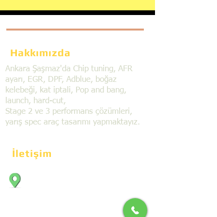
Hakkımızda
Ankara Şaşmaz'da Chip tuning, AFR
ayarı, EGR, DPF, Adblue, boğaz
kelebeği, kat iptali, Pop and bang,
launch, hard-cut,
Stage 2 ve 3 performans çözümleri,
yarış spec araç tasarımı yapmaktayız.
İletişim
Bahçekapı Mahallesi Dökmeciler Sanayi
Sit. 2492.cad. 7A/5 06797, Şaşmaz,
Etimesgut/Ankara