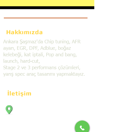
Hakkımızda
Ankara Şaşmaz'da Chip tuning, AFR
ayarı, EGR, DPF, Adblue, boğaz
kelebeği, kat iptali, Pop and bang,
launch, hard-cut,
Stage 2 ve 3 performans çözümleri,
yarış spec araç tasarımı yapmaktayız.
İletişim
Bahçekapı Mahallesi Dökmeciler Sanayi
Sit. 2492.cad. 7A/5 06797, Şaşmaz,
Etimesgut/Ankara