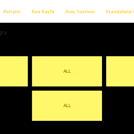
İletişim
Ana Sayfa
Araç Yazılımı
Standalone
gra
ALL
ALL