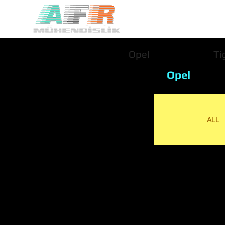
Opel
Ti
Opel
ALL