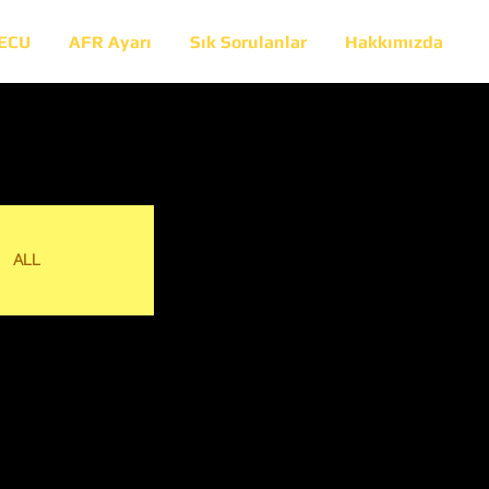
 ECU
AFR Ayarı
Sık Sorulanlar
Hakkımızda
ALL