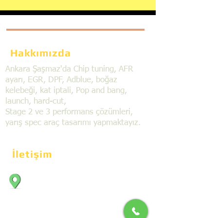
Hakkımızda
Ankara Şaşmaz'da Chip tuning, AFR
ayarı, EGR, DPF, Adblue, boğaz
kelebeği, kat iptali, Pop and bang,
launch, hard-cut,
Stage 2 ve 3 performans çözümleri,
yarış spec araç tasarımı yapmaktayız.
İletişim
Bahçekapı Mahallesi Dökmeciler Sanayi
Sit. 2492.cad. 7A/5 06797, Şaşmaz,
Etimesgut/Ankara