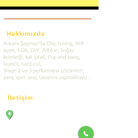
Hakkımızda
Ankara Şaşmaz'da Chip tuning, AFR
ayarı, EGR, DPF, Adblue, boğaz
kelebeği, kat iptali, Pop and bang,
launch, hard-cut,
Stage 2 ve 3 performans çözümleri,
yarış spec araç tasarımı yapmaktayız.
İletişim
Bahçekapı Mahallesi Dökmeciler Sanayi
Sit. 2492.cad. 7A/5 06797, Şaşmaz,
Etimesgut/Ankara