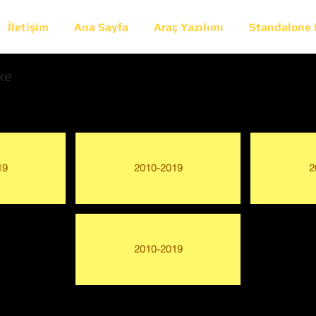
İletişim
Ana Sayfa
Araç Yazılımı
Standalone
ke
19
2010-2019
2
2010-2019