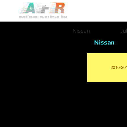
Nissan
Ju
Nissan
2010-20