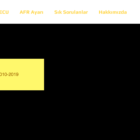
 ECU
AFR Ayarı
Sık Sorulanlar
Hakkımızda
010-2019