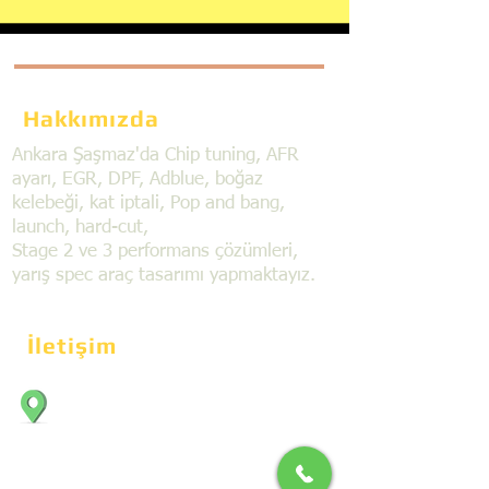
Hakkımızda
Ankara Şaşmaz'da Chip tuning, AFR
ayarı, EGR, DPF, Adblue, boğaz
kelebeği, kat iptali, Pop and bang,
launch, hard-cut,
Stage 2 ve 3 performans çözümleri,
yarış spec araç tasarımı yapmaktayız.
İletişim
Bahçekapı Mahallesi Dökmeciler Sanayi
Sit. 2492.cad. 7A/5 06797, Şaşmaz,
Etimesgut/Ankara