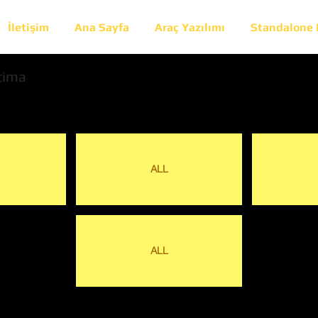
İletişim
Ana Sayfa
Araç Yazılımı
Standalone
tima
ALL
ALL