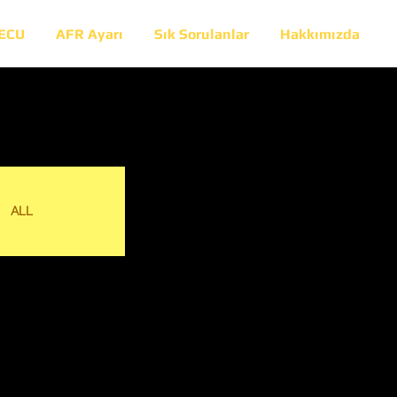
 ECU
AFR Ayarı
Sık Sorulanlar
Hakkımızda
ALL