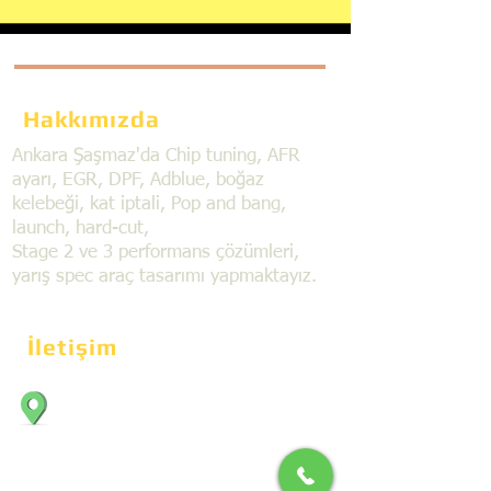
Hakkımızda
Ankara Şaşmaz'da Chip tuning, AFR
ayarı, EGR, DPF, Adblue, boğaz
kelebeği, kat iptali, Pop and bang,
launch, hard-cut,
Stage 2 ve 3 performans çözümleri,
yarış spec araç tasarımı yapmaktayız.
İletişim
Bahçekapı Mahallesi Dökmeciler Sanayi
Sit. 2492.cad. 7A/5 06797, Şaşmaz,
Etimesgut/Ankara