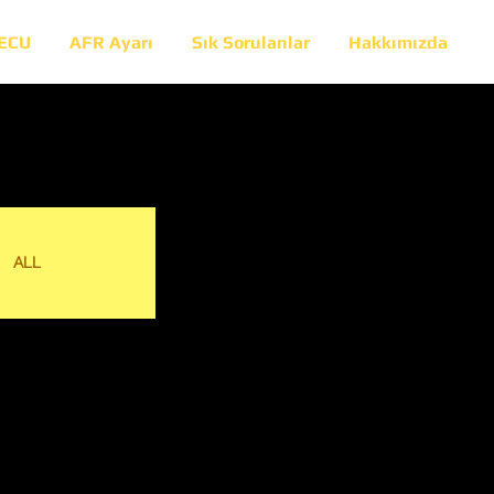
 ECU
AFR Ayarı
Sık Sorulanlar
Hakkımızda
ALL