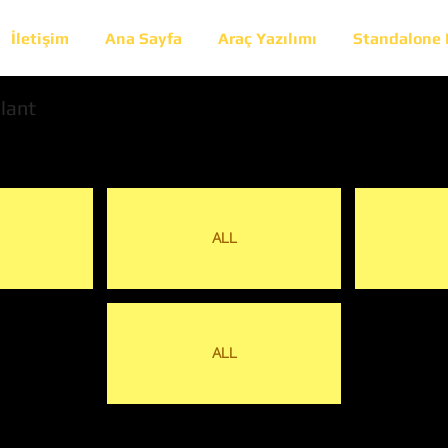
İletişim
Ana Sayfa
Araç Yazılımı
Standalone
lant
ALL
ALL