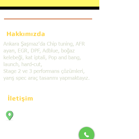
Hakkımızda
Ankara Şaşmaz'da Chip tuning, AFR
ayarı, EGR, DPF, Adblue, boğaz
kelebeği, kat iptali, Pop and bang,
launch, hard-cut,
Stage 2 ve 3 performans çözümleri,
yarış spec araç tasarımı yapmaktayız.
İletişim
Bahçekapı Mahallesi Dökmeciler Sanayi
Sit. 2492.cad. 7A/5 06797, Şaşmaz,
Etimesgut/Ankara