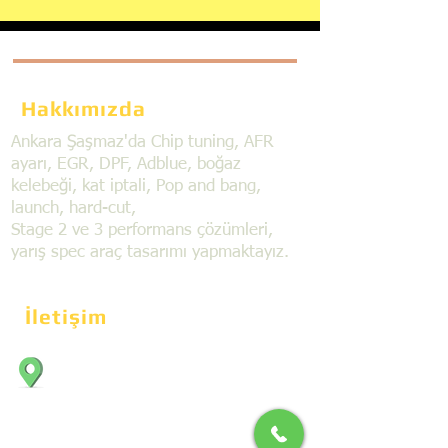
Hakkımızda
Ankara Şaşmaz'da Chip tuning, AFR
ayarı, EGR, DPF, Adblue, boğaz
kelebeği, kat iptali, Pop and bang,
launch, hard-cut,
Stage 2 ve 3 performans çözümleri,
yarış spec araç tasarımı yapmaktayız.
İletişim
Bahçekapı Mahallesi Dökmeciler Sanayi
Sit. 2492.cad. 7A/5 06797, Şaşmaz,
Etimesgut/Ankara