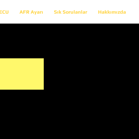
 ECU
AFR Ayarı
Sık Sorulanlar
Hakkımızda