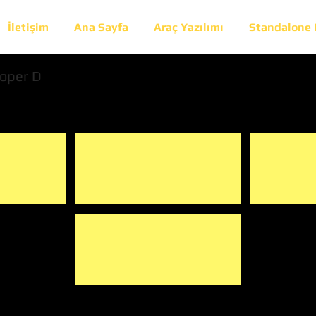
İletişim
Ana Sayfa
Araç Yazılımı
Standalone
oper D