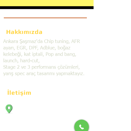
Hakkımızda
Ankara Şaşmaz'da Chip tuning, AFR
ayarı, EGR, DPF, Adblue, boğaz
kelebeği, kat iptali, Pop and bang,
launch, hard-cut,
Stage 2 ve 3 performans çözümleri,
yarış spec araç tasarımı yapmaktayız.
İletişim
Bahçekapı Mahallesi Dökmeciler Sanayi
Sit. 2492.cad. 7A/5 06797, Şaşmaz,
Etimesgut/Ankara