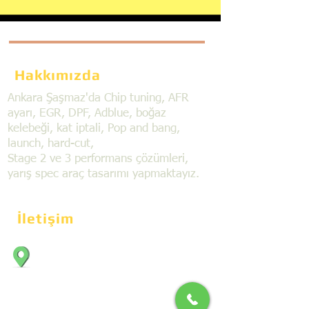
Hakkımızda
Ankara Şaşmaz'da Chip tuning, AFR
ayarı, EGR, DPF, Adblue, boğaz
kelebeği, kat iptali, Pop and bang,
launch, hard-cut,
Stage 2 ve 3 performans çözümleri,
yarış spec araç tasarımı yapmaktayız.
İletişim
Bahçekapı Mahallesi Dökmeciler Sanayi
Sit. 2492.cad. 7A/5 06797, Şaşmaz,
Etimesgut/Ankara