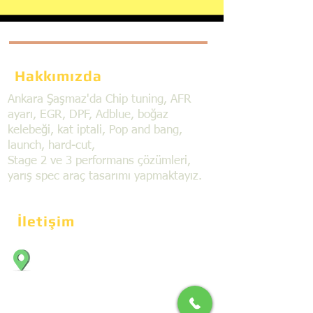
Hakkımızda
Ankara Şaşmaz'da Chip tuning, AFR
ayarı, EGR, DPF, Adblue, boğaz
kelebeği, kat iptali, Pop and bang,
launch, hard-cut,
Stage 2 ve 3 performans çözümleri,
yarış spec araç tasarımı yapmaktayız.
İletişim
Bahçekapı Mahallesi Dökmeciler Sanayi
Sit. 2492.cad. 7A/5 06797, Şaşmaz,
Etimesgut/Ankara