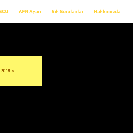
 ECU
AFR Ayarı
Sık Sorulanlar
Hakkımızda
2016->