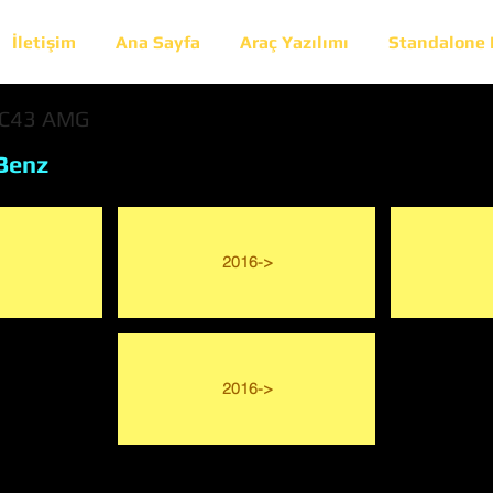
İletişim
Ana Sayfa
Araç Yazılımı
Standalone
LC43 AMG
Benz
2016->
2016->