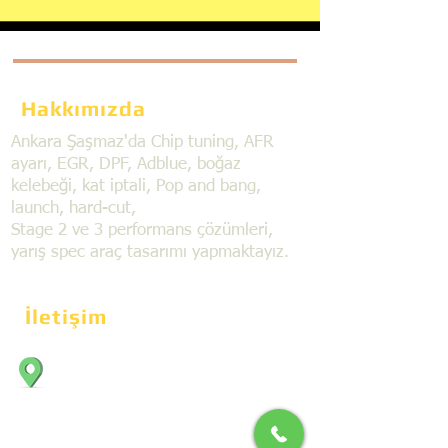
Hakkımızda
Ankara Şaşmaz'da Chip tuning, AFR
ayarı, EGR, DPF, Adblue, boğaz
kelebeği, kat iptali, Pop and bang,
launch, hard-cut,
Stage 2 ve 3 performans çözümleri,
yarış spec araç tasarımı yapmaktayız.
İletişim
Bahçekapı Mahallesi Dökmeciler Sanayi
Sit. 2492.cad. 7A/5 06797, Şaşmaz,
Etimesgut/Ankara