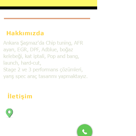
Hakkımızda
Ankara Şaşmaz'da Chip tuning, AFR
ayarı, EGR, DPF, Adblue, boğaz
kelebeği, kat iptali, Pop and bang,
launch, hard-cut,
Stage 2 ve 3 performans çözümleri,
yarış spec araç tasarımı yapmaktayız.
İletişim
Bahçekapı Mahallesi Dökmeciler Sanayi
Sit. 2492.cad. 7A/5 06797, Şaşmaz,
Etimesgut/Ankara