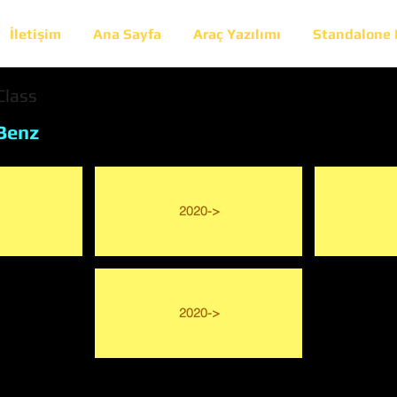
İletişim
Ana Sayfa
Araç Yazılımı
Standalone
Class
Benz
2020->
2020->