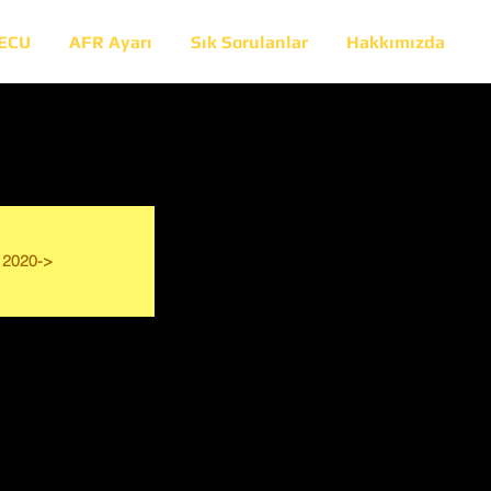
 ECU
AFR Ayarı
Sık Sorulanlar
Hakkımızda
2020->