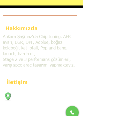
Hakkımızda
Ankara Şaşmaz'da Chip tuning, AFR
ayarı, EGR, DPF, Adblue, boğaz
kelebeği, kat iptali, Pop and bang,
launch, hard-cut,
Stage 2 ve 3 performans çözümleri,
yarış spec araç tasarımı yapmaktayız.
İletişim
Bahçekapı Mahallesi Dökmeciler Sanayi
Sit. 2492.cad. 7A/5 06797, Şaşmaz,
Etimesgut/Ankara