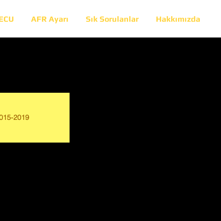
 ECU
AFR Ayarı
Sık Sorulanlar
Hakkımızda
015-2019