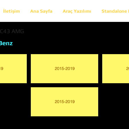
İletişim
Ana Sayfa
Araç Yazılımı
Standalone
LC43 AMG
Benz
19
2015-2019
2
2015-2019