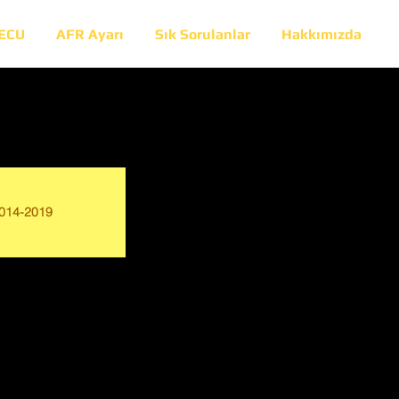
 ECU
AFR Ayarı
Sık Sorulanlar
Hakkımızda
014-2019