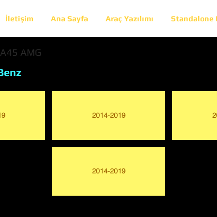
İletişim
Ana Sayfa
Araç Yazılımı
Standalone
LA45 AMG
Benz
19
2014-2019
2
2014-2019