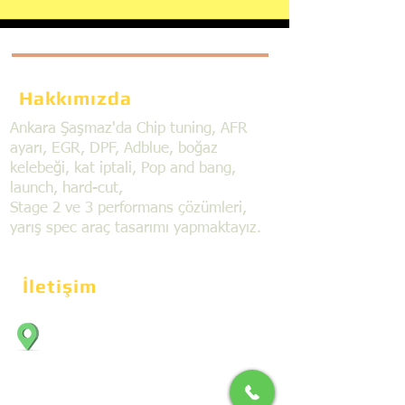
Hakkımızda
Ankara Şaşmaz'da Chip tuning, AFR
ayarı, EGR, DPF, Adblue, boğaz
kelebeği, kat iptali, Pop and bang,
launch, hard-cut,
Stage 2 ve 3 performans çözümleri,
yarış spec araç tasarımı yapmaktayız.
İletişim
Bahçekapı Mahallesi Dökmeciler Sanayi
Sit. 2492.cad. 7A/5 06797, Şaşmaz,
Etimesgut/Ankara