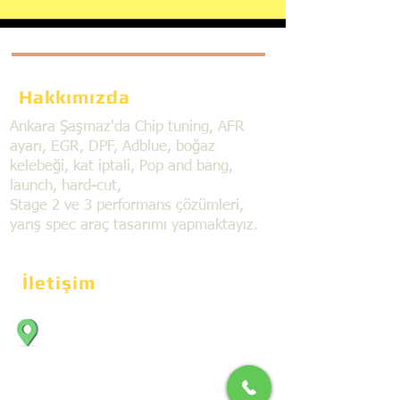
Hakkımızda
Ankara Şaşmaz'da Chip tuning, AFR
ayarı, EGR, DPF, Adblue, boğaz
kelebeği, kat iptali, Pop and bang,
launch, hard-cut,
Stage 2 ve 3 performans çözümleri,
yarış spec araç tasarımı yapmaktayız.
İletişim
Bahçekapı Mahallesi Dökmeciler Sanayi
Sit. 2492.cad. 7A/5 06797, Şaşmaz,
Etimesgut/Ankara