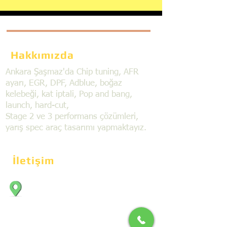
Hakkımızda
Ankara Şaşmaz'da Chip tuning, AFR
ayarı, EGR, DPF, Adblue, boğaz
kelebeği, kat iptali, Pop and bang,
launch, hard-cut,
Stage 2 ve 3 performans çözümleri,
yarış spec araç tasarımı yapmaktayız.
İletişim
Bahçekapı Mahallesi Dökmeciler Sanayi
Sit. 2492.cad. 7A/5 06797, Şaşmaz,
Etimesgut/Ankara