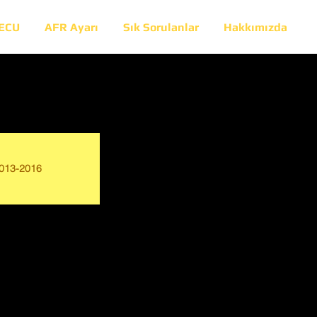
 ECU
AFR Ayarı
Sık Sorulanlar
Hakkımızda
013-2016