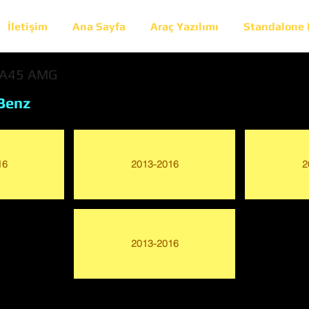
İletişim
Ana Sayfa
Araç Yazılımı
Standalone
LA45 AMG
Benz
16
2013-2016
2
2013-2016