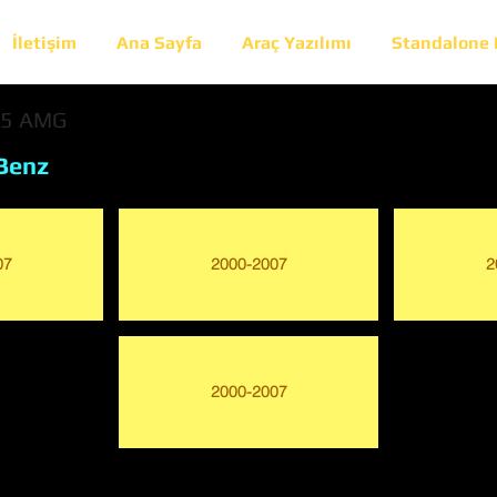
İletişim
Ana Sayfa
Araç Yazılımı
Standalone
55 AMG
Benz
07
2000-2007
2
2000-2007