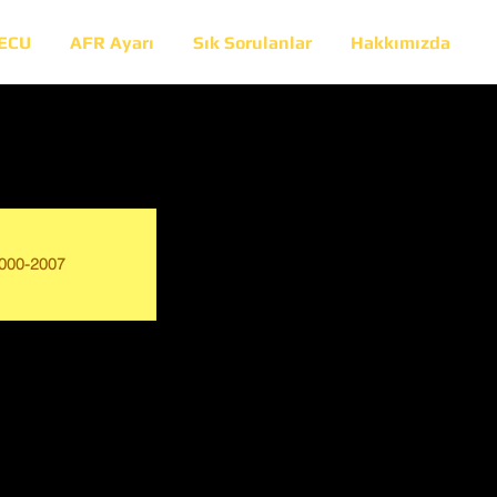
 ECU
AFR Ayarı
Sık Sorulanlar
Hakkımızda
000-2007