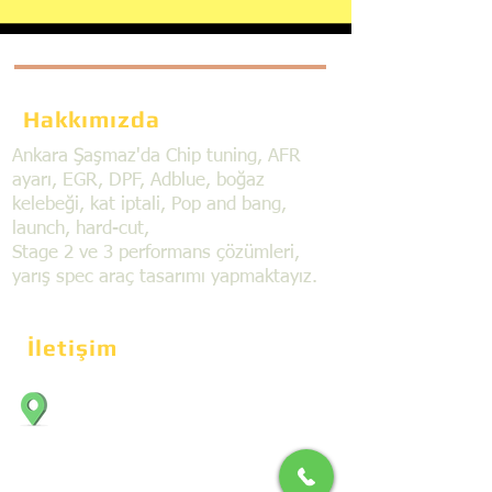
Hakkımızda
Ankara Şaşmaz'da Chip tuning, AFR
ayarı, EGR, DPF, Adblue, boğaz
kelebeği, kat iptali, Pop and bang,
launch, hard-cut,
Stage 2 ve 3 performans çözümleri,
yarış spec araç tasarımı yapmaktayız.
İletişim
Bahçekapı Mahallesi Dökmeciler Sanayi
Sit. 2492.cad. 7A/5 06797, Şaşmaz,
Etimesgut/Ankara