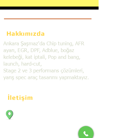
Hakkımızda
Ankara Şaşmaz'da Chip tuning, AFR
ayarı, EGR, DPF, Adblue, boğaz
kelebeği, kat iptali, Pop and bang,
launch, hard-cut,
Stage 2 ve 3 performans çözümleri,
yarış spec araç tasarımı yapmaktayız.
İletişim
Bahçekapı Mahallesi Dökmeciler Sanayi
Sit. 2492.cad. 7A/5 06797, Şaşmaz,
Etimesgut/Ankara