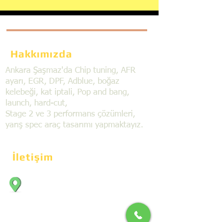
Hakkımızda
Ankara Şaşmaz'da Chip tuning, AFR
ayarı, EGR, DPF, Adblue, boğaz
kelebeği, kat iptali, Pop and bang,
launch, hard-cut,
Stage 2 ve 3 performans çözümleri,
yarış spec araç tasarımı yapmaktayız.
İletişim
Bahçekapı Mahallesi Dökmeciler Sanayi
Sit. 2492.cad. 7A/5 06797, Şaşmaz,
Etimesgut/Ankara