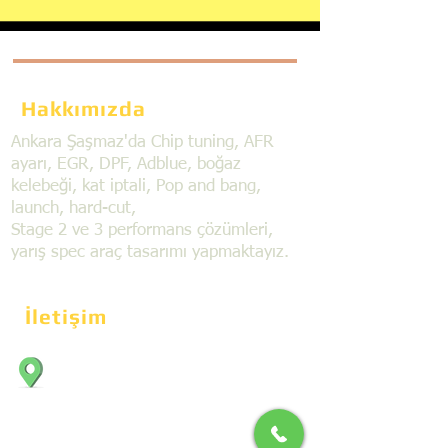
Hakkımızda
Ankara Şaşmaz'da Chip tuning, AFR
ayarı, EGR, DPF, Adblue, boğaz
kelebeği, kat iptali, Pop and bang,
launch, hard-cut,
Stage 2 ve 3 performans çözümleri,
yarış spec araç tasarımı yapmaktayız.
İletişim
Bahçekapı Mahallesi Dökmeciler Sanayi
Sit. 2492.cad. 7A/5 06797, Şaşmaz,
Etimesgut/Ankara