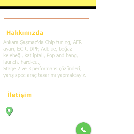
Hakkımızda
Ankara Şaşmaz'da Chip tuning, AFR
ayarı, EGR, DPF, Adblue, boğaz
kelebeği, kat iptali, Pop and bang,
launch, hard-cut,
Stage 2 ve 3 performans çözümleri,
yarış spec araç tasarımı yapmaktayız.
İletişim
Bahçekapı Mahallesi Dökmeciler Sanayi
Sit. 2492.cad. 7A/5 06797, Şaşmaz,
Etimesgut/Ankara