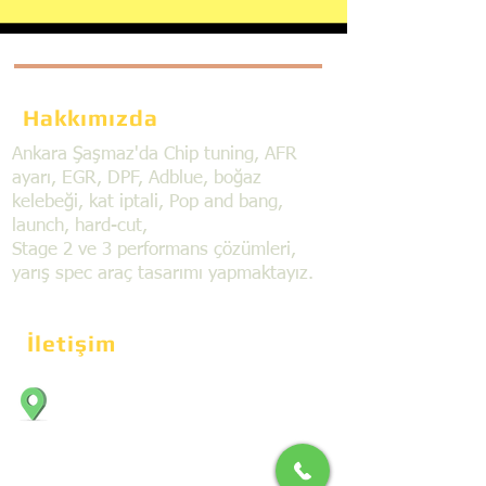
Hakkımızda
Ankara Şaşmaz'da Chip tuning, AFR
ayarı, EGR, DPF, Adblue, boğaz
kelebeği, kat iptali, Pop and bang,
launch, hard-cut,
Stage 2 ve 3 performans çözümleri,
yarış spec araç tasarımı yapmaktayız.
İletişim
Bahçekapı Mahallesi Dökmeciler Sanayi
Sit. 2492.cad. 7A/5 06797, Şaşmaz,
Etimesgut/Ankara