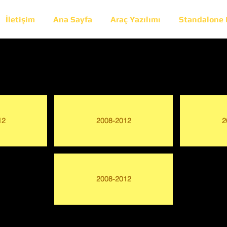
İletişim
Ana Sayfa
Araç Yazılımı
Standalone
12
2008-2012
2
2008-2012