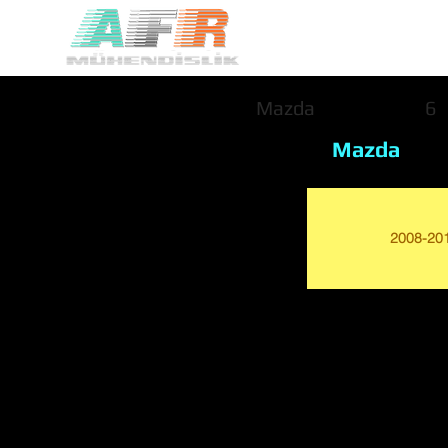
Mazda
6
Mazda
2008-20