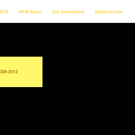
 ECU
AFR Ayarı
Sık Sorulanlar
Hakkımızda
008-2012