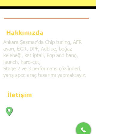
Hakkımızda
Ankara Şaşmaz'da Chip tuning, AFR
ayarı, EGR, DPF, Adblue, boğaz
kelebeği, kat iptali, Pop and bang,
launch, hard-cut,
Stage 2 ve 3 performans çözümleri,
yarış spec araç tasarımı yapmaktayız.
İletişim
Bahçekapı Mahallesi Dökmeciler Sanayi
Sit. 2492.cad. 7A/5 06797, Şaşmaz,
Etimesgut/Ankara