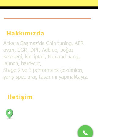
Hakkımızda
Ankara Şaşmaz'da Chip tuning, AFR
ayarı, EGR, DPF, Adblue, boğaz
kelebeği, kat iptali, Pop and bang,
launch, hard-cut,
Stage 2 ve 3 performans çözümleri,
yarış spec araç tasarımı yapmaktayız.
İletişim
Bahçekapı Mahallesi Dökmeciler Sanayi
Sit. 2492.cad. 7A/5 06797, Şaşmaz,
Etimesgut/Ankara