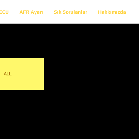
 ECU
AFR Ayarı
Sık Sorulanlar
Hakkımızda
ALL