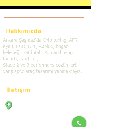
Hakkımızda
Ankara Şaşmaz'da Chip tuning, AFR
ayarı, EGR, DPF, Adblue, boğaz
kelebeği, kat iptali, Pop and bang,
launch, hard-cut,
Stage 2 ve 3 performans çözümleri,
yarış spec araç tasarımı yapmaktayız.
İletişim
Bahçekapı Mahallesi Dökmeciler Sanayi
Sit. 2492.cad. 7A/5 06797, Şaşmaz,
Etimesgut/Ankara