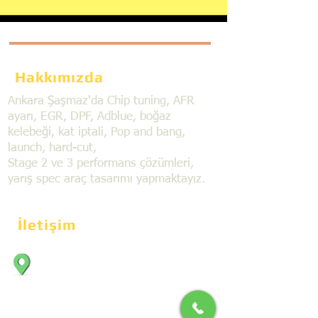
Hakkımızda
Ankara Şaşmaz'da Chip tuning, AFR
ayarı, EGR, DPF, Adblue, boğaz
kelebeği, kat iptali, Pop and bang,
launch, hard-cut,
Stage 2 ve 3 performans çözümleri,
yarış spec araç tasarımı yapmaktayız.
İletişim
Bahçekapı Mahallesi Dökmeciler Sanayi
Sit. 2492.cad. 7A/5 06797, Şaşmaz,
Etimesgut/Ankara