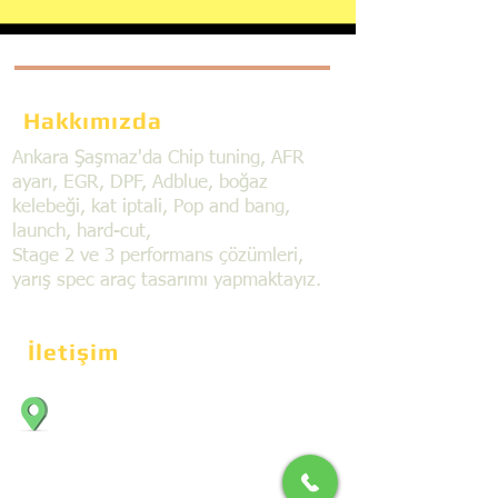
Hakkımızda
Ankara Şaşmaz'da Chip tuning, AFR
ayarı, EGR, DPF, Adblue, boğaz
kelebeği, kat iptali, Pop and bang,
launch, hard-cut,
Stage 2 ve 3 performans çözümleri,
yarış spec araç tasarımı yapmaktayız.
İletişim
Bahçekapı Mahallesi Dökmeciler Sanayi
Sit. 2492.cad. 7A/5 06797, Şaşmaz,
Etimesgut/Ankara